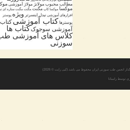
موکسا
مطالب محبوب
مولانژ
مولاژ آموزشی
موکسا
مگنت
نرم
موکسا کاپ
مگنت
مگنت ستاره ای
ویژه
نیدل اینسرتر
افزارهای آموزشی
پوستر
کتاب آموزشی
کتاب
پوسترها
کتاب ها
آموزشی سوجوک
کلاس های آموزشی طب
سوزنی
ر انجمن طب سوزنی ایران
محفوظ می باشد.(کپی رایت © 2026)
وسط راستانا