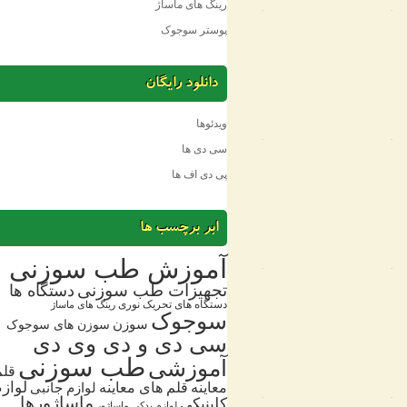
رینگ های ماساژ
پوستر سوجوک
دانلود رایگان
ویدئوها
سی دی ها
پی دی اف ها
ابر برچسب ها
آموزش طب سوزنی
تجهیزات طب سوزنی
دستگاه ها
دستگاه های تحریک نوری
رینگ های ماساژ
سوجوک
سوزن
سوزن های سوجوک
سی دی و دی وی دی
طب سوزنی
آموزشی
قلم
معاینه
قلم های معاینه
لوازم
لوازم جانبی
ماساژورها
کلینیکی
لوازم یدکی
ماساژور