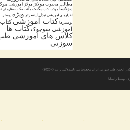
موکسا
مطالب محبوب
مولانژ
مولاژ آموزشی
موکسا
مگنت
نرم
موکسا کاپ
مگنت
مگنت ستاره ای
ویژه
نیدل اینسرتر
افزارهای آموزشی
پوستر
کتاب آموزشی
کتاب
پوسترها
کتاب ها
آموزشی سوجوک
کلاس های آموزشی طب
سوزنی
ر انجمن طب سوزنی ایران
محفوظ می باشد.(کپی رایت © 2026)
وسط راستانا