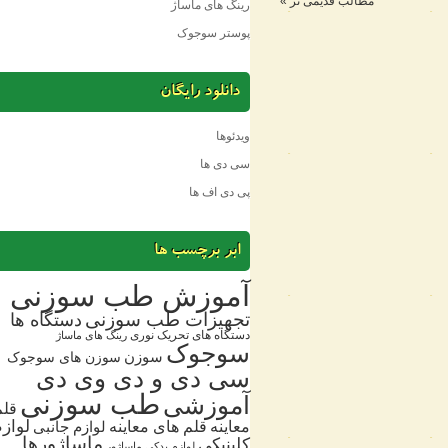
مطالب قدیمی تر »
رینگ های ماساژ
پوستر سوجوک
دانلود رایگان
ویدئوها
سی دی ها
پی دی اف ها
ابر برچسب ها
آموزش طب سوزنی
تجهیزات طب سوزنی
دستگاه ها
دستگاه های تحریک نوری
رینگ های ماساژ
سوجوک
سوزن
سوزن های سوجوک
سی دی و دی وی دی
طب سوزنی
آموزشی
قلم
معاینه
قلم های معاینه
لوازم
لوازم جانبی
ماساژورها
کلینیکی
لوازم یدکی
ماساژور