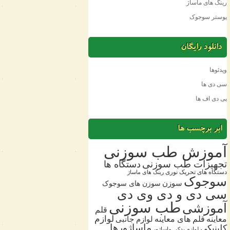
رینگ های ماساژ
پوستر سوجوک
دانلود رایگان
ویدئوها
سی دی ها
پی دی اف ها
ابر برچسب ها
آموزش طب سوزنی
تجهیزات طب سوزنی
دستگاه ها
دستگاه های تحریک نوری
رینگ های ماساژ
سوجوک
سوزن
سوزن های سوجوک
سی دی و دی وی دی
طب سوزنی
آموزشی
قلم
معاینه
قلم های معاینه
لوازم
لوازم جانبی
ماساژورها
کلینیکی
لوازم یدکی
ماساژور